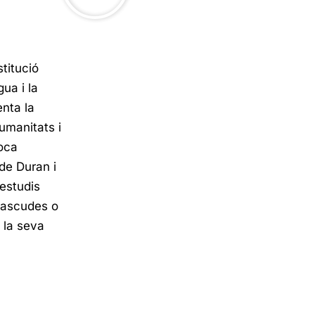
titució
ua i la
nta la
umanitats i
voca
de Duran i
’estudis
 nascudes o
i la seva