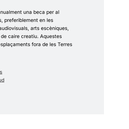
anualment una beca per al
cs, preferiblement en les
 audiovisuals, arts escèniques,
rt de caire creatiu. Aquestes
splaçaments fora de les Terres
s
tud