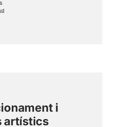
s
tud
cionament i
artístics