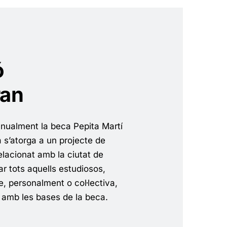
́
ran
nualment la beca Pepita Martí
s’atorga a un projecte de
relacionat amb la ciutat de
tar tots aquells estudiosos,
ue, personalment o col·lectiva,
d amb les bases de la beca.